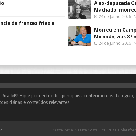
io
A ex-deputada Gr
Machado, morre
24 de Junho, 2026
N
cia de frentes frias e
Morreu em Campo
Miranda, aos 87 
24 de Junho, 2026
N
Rica-MS! Fique por dentro dos principais acontecimentos da região, 
ões diárias e conteúdos relevantes.
so
O site Jornal Gazeta Costa Rica utiliza a platafo