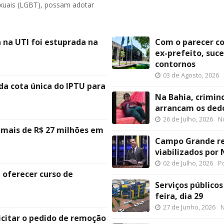
xuais (LGBT), possam adotar
 na UTI foi estuprada na
Com o parecer co
ex-prefeito, suc
contornos
03 de Agosto, 2026
a cota única do IPTU para
Na Bahia, crimi
arrancam os dedo
26 de Julho, 2026
No
 mais de R$ 27 milhões em
Campo Grande re
viabilizados por
02 de Julho, 2026
Po
 oferecer curso de
Serviços público
feira, dia 29
27 de Junho, 2026
N
licitar o pedido de remoção