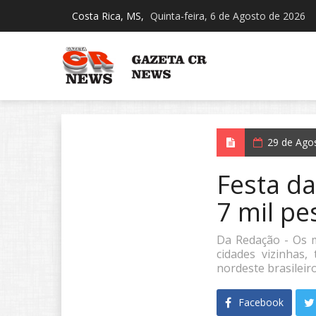
Costa Rica, MS,
Quinta-feira, 6 de Agosto de 2026
29 de Ago
Festa da
7 mil pe
Da Redação - Os m
cidades vizinhas
nordeste brasileiro
Facebook