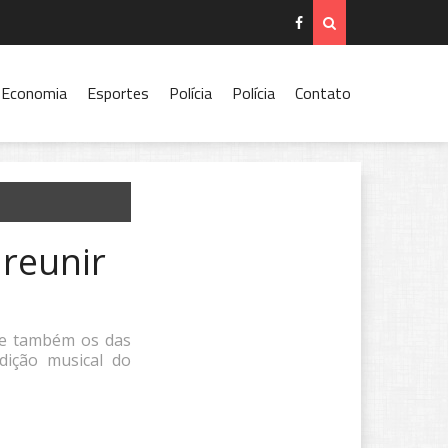
Economia
Esportes
Polícia
Polícia
Contato
 reunir
, e também os das
dição musical do