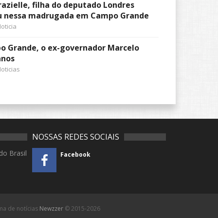
azielle, filha do deputado Londres
u nessa madrugada em Campo Grande
oticia
 Grande, o ex-governador Marcelo
anos
oticias
NOSSAS REDES SOCIAIS
do Brasil
Facebook
rma de notícias
Newzzer
© 2015-2026