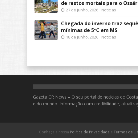
de restos mortais para o Ossár
27 de Junho, 2026
Noticias
Chegada do inverno traz sequên
mínimas de 5ºC em MS
18 de Junho, 2026
Noticias
Gazeta CR News – O seu portal de notícias de Costa 
e do mundo. Informação com credibilidade, atualizaç
Conheça a nossa
Política de Privacidade
e
Termos de U