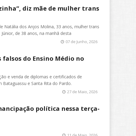
inha”, diz mãe de mulher trans
e Natália dos Anjos Molina, 33 anos, mulher trans
 Júnior, de 38 anos, na manhã desta
07 de Junho, 2026
s falsos do Ensino Médio no
ação e venda de diplomas e certificados de
m Bataguassu e Santa Rita do Pardo.
27 de Maio, 2026
ancipação política nessa terça-
11 de Maio, 2026