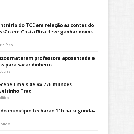
ntrário do TCE em relação as contas do
essão em Costa Rica deve ganhar novos
Política
nosos mataram professora aposentada e
s para sacar dinheiro
ticias
cebeu mais de R$ 776 milhões
 Nelsinho Trad
lítica
s do município fecharão 11h na segunda-
oticia