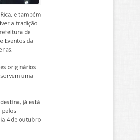
 Rica, e também
ver a tradição
refeitura de
de Eventos da
renas.
es originários
 absorvem uma
estina, já está
 pelos
dia 4 de outubro