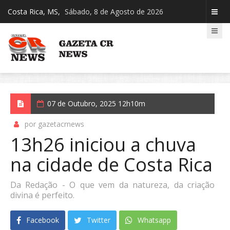
Costa Rica, MS,
Sábado, 8 de Agosto de 2026
07 de Outubro, 2025 12h10m
por gazetacrnews
13h26 iniciou a chuva
na cidade de Costa Rica
Da Redação - O que vem da natureza, da criação
divina é perfeito.
Facebook
Twitter
Whatsapp