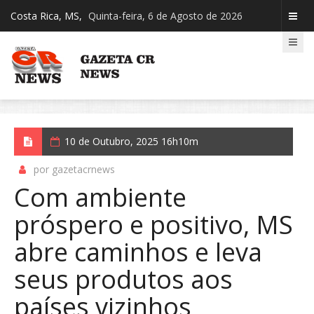
Costa Rica, MS,
Quinta-feira, 6 de Agosto de 2026
10 de Outubro, 2025 16h10m
por gazetacrnews
Com ambiente
próspero e positivo, MS
abre caminhos e leva
seus produtos aos
países vizinhos