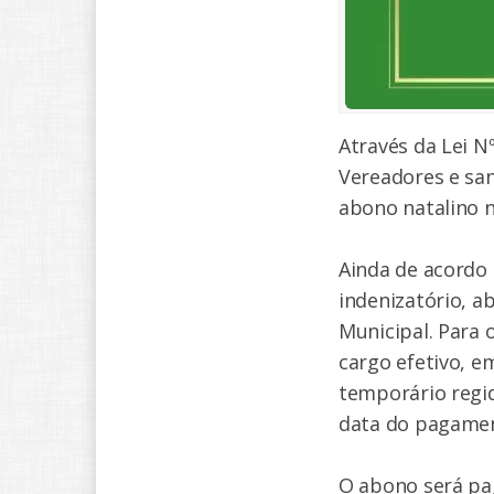
Através da Lei N
Vereadores e san
abono natalino n
Ainda de acordo c
indenizatório, a
Municipal. Para 
cargo efetivo, e
temporário regid
data do pagame
O abono será pa