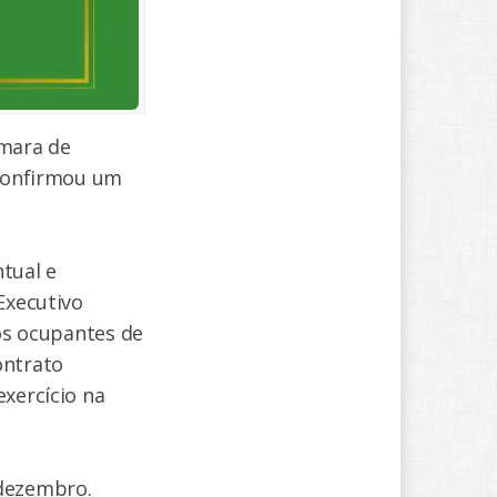
âmara de
 confirmou um
ntual e
Executivo
 os ocupantes de
ontrato
exercício na
 dezembro.