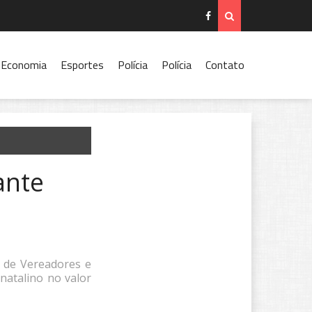
Economia
Esportes
Polícia
Polícia
Contato
ante
a de Vereadores e
natalino no valor