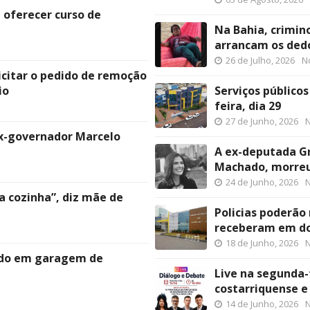
 oferecer curso de
Na Bahia, crimi
arrancam os dedo
26 de Julho, 2026
No
licitar o pedido de remoção
io
Serviços público
feira, dia 29
27 de Junho, 2026
N
x-governador Marcelo
A ex-deputada Gr
Machado, morre
24 de Junho, 2026
N
 cozinha”, diz mãe de
Policias poderão
receberam em d
18 de Junho, 2026
N
nado em garagem de
Live na segunda-
costarriquense e
14 de Junho, 2026
N