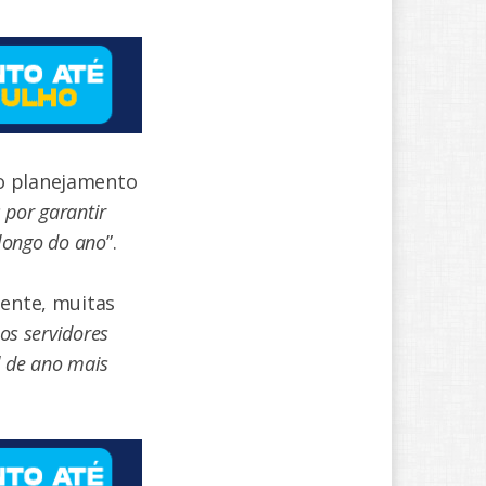
ao planejamento
 por garantir
 longo do ano
”.
mente, muitas
os servidores
l de ano mais