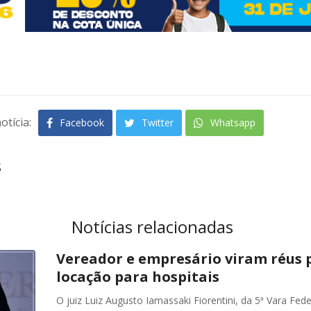
otícia:
Facebook
Twitter
Whatsapp
s
Notícias relacionadas
Vereador e empresário viram réus p
locação para hospitais
O juiz Luiz Augusto Iamassaki Fiorentini, da 5ª Vara Fe