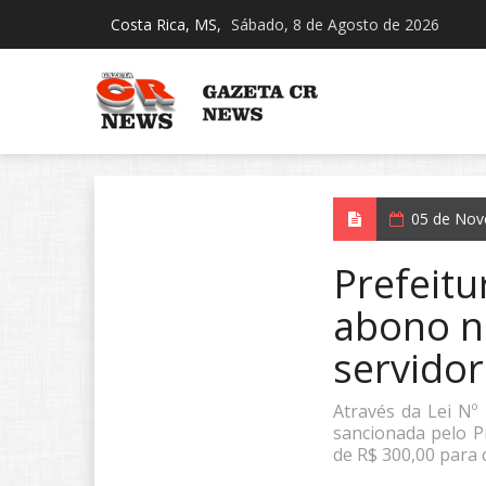
Costa Rica, MS,
Sábado, 8 de Agosto de 2026
05 de Nov
Prefeitu
abono n
servidor
Através da Lei Nº
sancionada pelo Pr
de R$ 300,00 para 