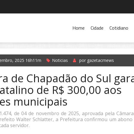
Home
Cidade
Cotidiano
embro, 2025 16h11m
Noticias
por gazetacrnews
ra de Chapadão do Sul gar
atalino de R$ 300,00 aos
es municipais
 1.474, de 04 de novembro de 2025, aprovada pela Câmar
efeito Walter Schlatter, a Prefeitura confirmou um abono 
cada servidor.