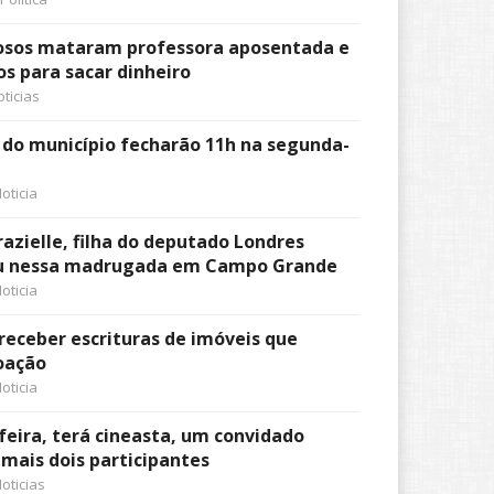
nosos mataram professora aposentada e
s para sacar dinheiro
ticias
s do município fecharão 11h na segunda-
oticia
azielle, filha do deputado Londres
u nessa madrugada em Campo Grande
oticia
 receber escrituras de imóveis que
oação
oticia
feira, terá cineasta, um convidado
 mais dois participantes
oticias