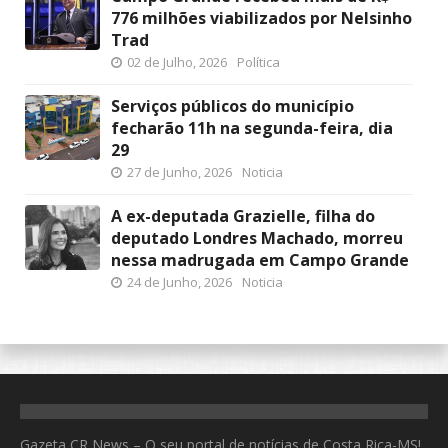
776 milhões viabilizados por Nelsinho
Trad
02 de Julho, 2026
Política
Serviços públicos do município
fecharão 11h na segunda-feira, dia
29
27 de Junho, 2026
Noticia
A ex-deputada Grazielle, filha do
deputado Londres Machado, morreu
nessa madrugada em Campo Grande
24 de Junho, 2026
Noticia
Gazeta CR News – O seu portal de notícias de Costa Rica-MS!