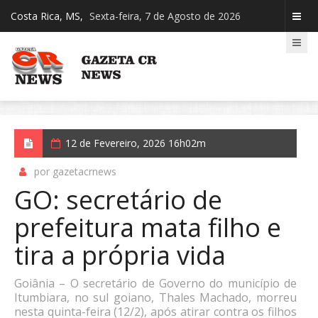
Costa Rica, MS,
Sexta-feira, 7 de Agosto de 2026
12 de Fevereiro, 2026 16h02m
por gazetacrnews
GO: secretário de
prefeitura mata filho e
tira a própria vida
Goiânia – O secretário de Governo do município de
Itumbiara, no sul goiano, Thales Machado, morreu
nesta quinta-feira (12/2), após atirar contra os filhos