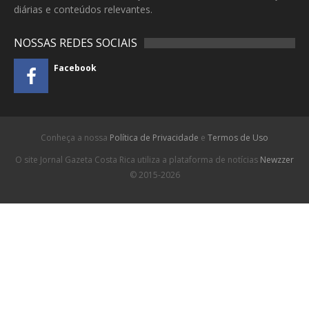
diárias e conteúdos relevantes.
NOSSAS REDES SOCIAIS
Facebook
Conheça a nossa
Política de Privacidade
e
Termos de Uso
O site Jornal Gazeta Costa Rica utiliza a plataforma de notícias
Newzzer
© 2015-2026