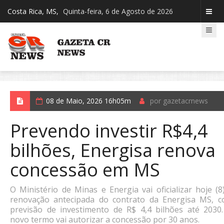
Costa Rica, MS,
Quinta-feira, 6 de Agosto de 2026
08 de Maio, 2026 16h05m
por gazetacrnews
Prevendo investir R$4,4
bilhões, Energisa renova
concessão em MS
O Ministério de Minas e Energia vai oficializar hoje (8
renovação antecipada do contrato da Energisa MS, 
previsão de investimento de R$ 4,4 bilhões até 2030
novo termo vai autorizar a concessão por 30 anos.