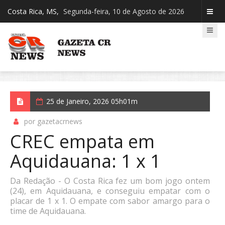
Costa Rica, MS,
Segunda-feira, 10 de Agosto de 2026
25 de Janeiro, 2026 05h01m
por gazetacrnews
CREC empata em
Aquidauana: 1 x 1
Da Redação - O Costa Rica fez um bom jogo ontem
(24), em Aquidauana, e conseguiu empatar com o
placar de 1 x 1. O empate com sabor amargo para o
time de Aquidauana.