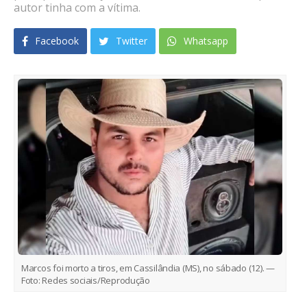
autor tinha com a vítima.
Facebook
Twitter
Whatsapp
Marcos foi morto a tiros, em Cassilândia (MS), no sábado (12). —
Foto: Redes sociais/Reprodução