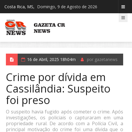
Costa Rica, MS,
Domingo, 9 de Agosto de 2026
16 de Abril, 2025 18h04m
por gazetanews
Crime por dívida em
Cassilândia: Suspeito
foi preso
O suspeito havia fugido após cometer o crime. Após
investigações, os policiais o capturaram em uma
propriedade rural. De acordo com a Polícia Civil, a
principal motivação do crime foi uma dívida que o