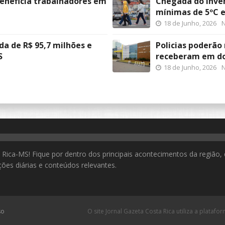
beneficia trabalhadores em
Chegada do inver
mínimas de 5ºC 
18 de Junho, 2026
N
a de R$ 95,7 milhões e
Policias poderão
S
receberam em d
18 de Junho, 2026
N
Rica-MS! Fique por dentro dos principais acontecimentos da região, 
ões diárias e conteúdos relevantes.
so
O site Jornal Gazeta Costa Rica utiliza a platafo