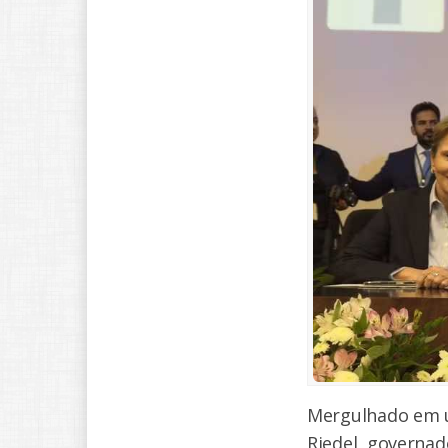
Mergulhado em u
Riedel, governad