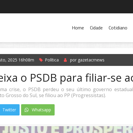
Home
Cidade
Cotidiano
sto, 2025 16h08m
Política
por gazetacrnews
eixa o PSDB para filiar-se 
a crise, o PSDB perdeu o seu último governo estadual:
 Grosso do Sul, se filiou ao PP (Progressistas).
Twitter
Whatsapp