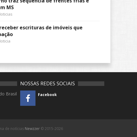
no traz sequência de frentes frias e
em MS
oticias
 receber escrituras de imóveis que
oação
oticia
NOSSAS REDES SOCIAIS
do Brasil
Facebook
rma de notícias
Newzzer
© 2015-2026