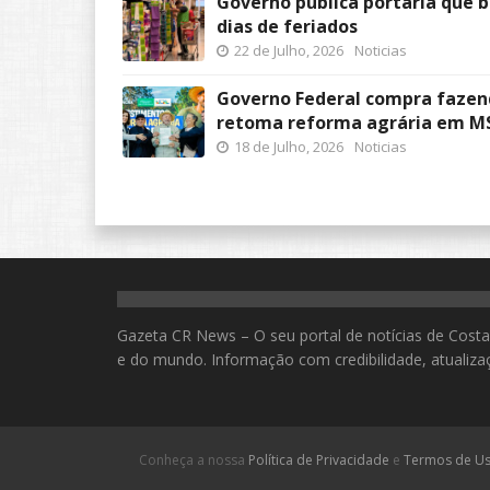
Governo publica portaria que 
dias de feriados
22 de Julho, 2026
Noticias
Governo Federal compra fazend
retoma reforma agrária em M
18 de Julho, 2026
Noticias
Gazeta CR News – O seu portal de notícias de Costa 
e do mundo. Informação com credibilidade, atualizaç
Conheça a nossa
Política de Privacidade
e
Termos de U