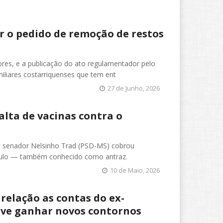
ar o pedido de remoção de restos
res, e a publicação do ato regulamentador pelo
amiliares costarriquenses que tem ent
27 de Junho, 2026
alta de vacinas contra o
 o senador Nelsinho Trad (PSD-MS) cobrou
únculo — também conhecido como antraz.
10 de Maio, 2026
relação as contas do ex-
deve ganhar novos contornos