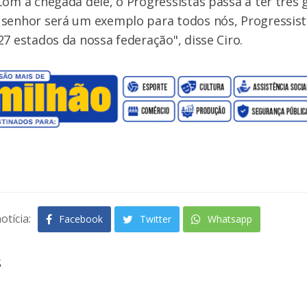
Com a chegada dele, o Progressistas passa a ter três
 senhor será um exemplo para todos nós, Progressist
27 estados da nossa federação", disse Ciro.
otícia:
Facebook
Twitter
Whatsapp
s