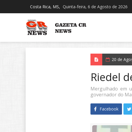
Costa Rica, MS,
Quinta-feira, 6 de Agosto de 2026
20 de Ago
Riedel d
Mergulhado em um
governador do Mato
Facebook