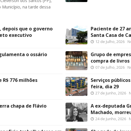
 Cleverson dos Santos (PP),
o Município, na tarde dessa
, depois que o governo
Paciente de 27 a
jeto executivo
Santa Casa de C
12 de Julho, 2026
No
egulamenta o ossário
Grupo de empresá
compra de livros
07 de Julho, 2026
No
 R$ 776 milhões
Serviços público
feira, dia 29
27 de Junho, 2026
N
erra chapa de Flávio
A ex-deputada Gr
Machado, morre
24 de Junho, 2026
N