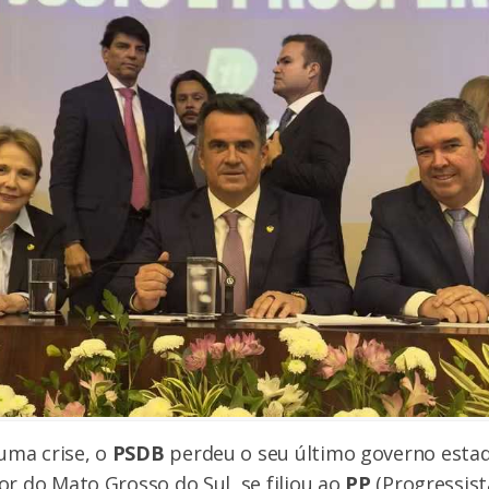
ma crise, o
PSDB
perdeu o seu último governo estad
or do Mato Grosso do Sul, se filiou ao
PP
(Progressist