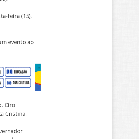
a-feira (15),
 um evento ao
, Ciro
a Cristina.
overnador