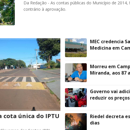
Da Redação - As contas públicas do Município de 2014, 
contrário à aprovação.
MEC credencia Sa
Medicina em Ca
Morreu em Campo
Miranda, aos 87 
Governo vai adic
reduzir os preço
 cota única do IPTU
Riedel decreta e
dias