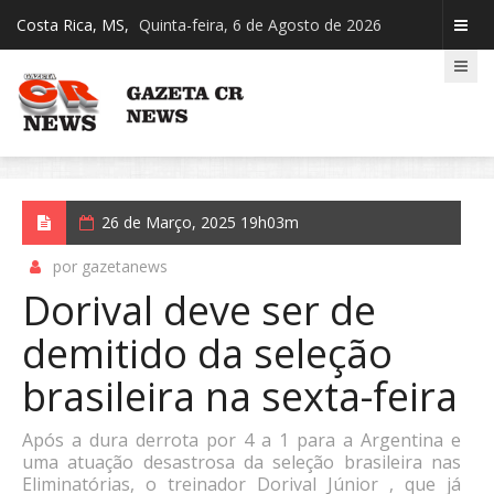
Costa Rica, MS,
Quinta-feira, 6 de Agosto de 2026
26 de Março, 2025 19h03m
por gazetanews
Dorival deve ser de
demitido da seleção
brasileira na sexta-feira
Após a dura derrota por 4 a 1 para a Argentina e
uma atuação desastrosa da seleção brasileira nas
Eliminatórias, o treinador Dorival Júnior , que já