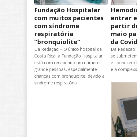
Fundação Hospitalar
Hemodiá
com muitos pacientes
entrar 
com síndrome
partir d
respiratória
maio pa
“bronquiolite”
da Covid
Da Redação – O único hospital de
Da Redação 
Costa Rica, a Fundação Hospitalar
se submetem
está com recebendo um número
e conhecem 
grande pessoas, especialmente
e a complexi
crianças com bronquiolite, devido a
síndrome respiratória.