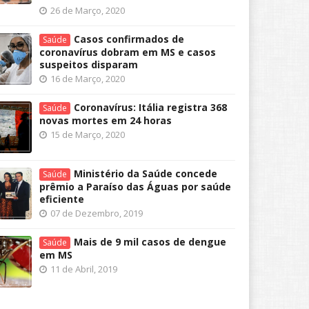
26 de Março, 2020
Casos confirmados de
Saúde
coronavírus dobram em MS e casos
suspeitos disparam
16 de Março, 2020
Coronavírus: Itália registra 368
Saúde
novas mortes em 24 horas
15 de Março, 2020
Ministério da Saúde concede
Saúde
prêmio a Paraíso das Águas por saúde
eficiente
07 de Dezembro, 2019
Mais de 9 mil casos de dengue
Saúde
em MS
11 de Abril, 2019