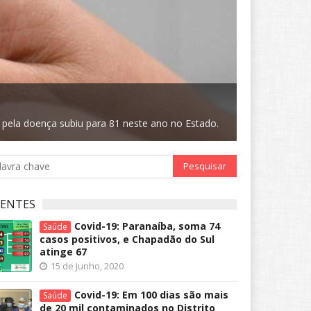
Saúde
20 d
Beber qu
Consumo está
pela doença subiu para 81 neste ano no Estado.
confusas e às
CENTES
Covid-19: Paranaíba, soma 74
Saúde
casos positivos, e Chapadão do Sul
atinge 67
15 de Junho, 2020
Covid-19: Em 100 dias são mais
Saúde
de 20 mil contaminados no Distrito