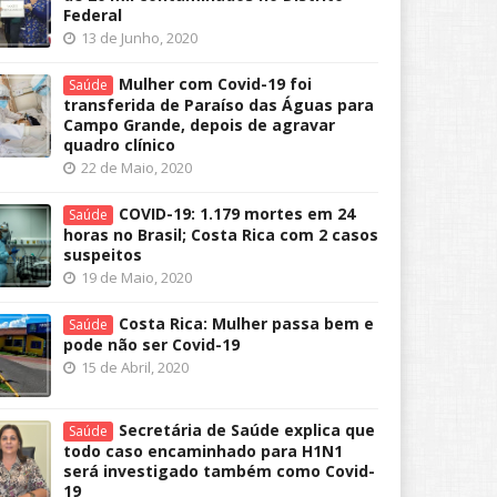
Federal
13 de Junho, 2020
Mulher com Covid-19 foi
Saúde
transferida de Paraíso das Águas para
Campo Grande, depois de agravar
quadro clínico
22 de Maio, 2020
COVID-19: 1.179 mortes em 24
Saúde
horas no Brasil; Costa Rica com 2 casos
suspeitos
19 de Maio, 2020
Costa Rica: Mulher passa bem e
Saúde
pode não ser Covid-19
15 de Abril, 2020
Secretária de Saúde explica que
Saúde
todo caso encaminhado para H1N1
será investigado também como Covid-
19